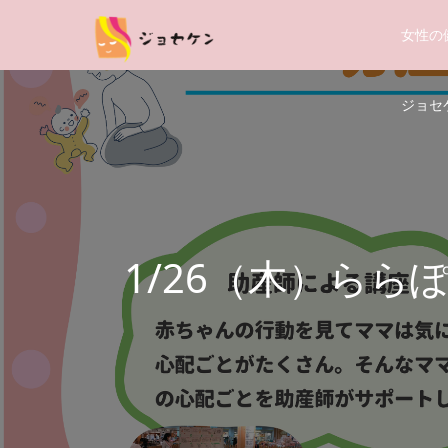
女性の
ジョセケ
1/26（木）ら