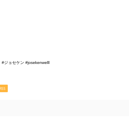
ク
#
ジョセケン
#
josekenwelll
RSS