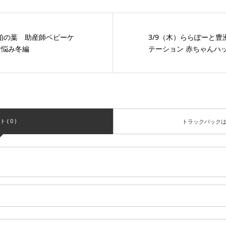
と柏の葉 助産師ベビーケ
3/9（木）ららぽーと
お悩み冬編
テーション 赤ちゃんハッ
( 0 )
トラックバック