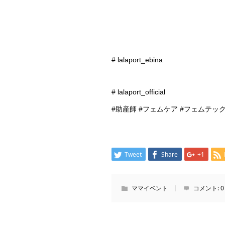
# lalaport_ebina
#
lalaport_official
#
助産師
#
フェムケア
#
フェムテッ
Tweet
Share
+1
ママイベント
コメント:
0